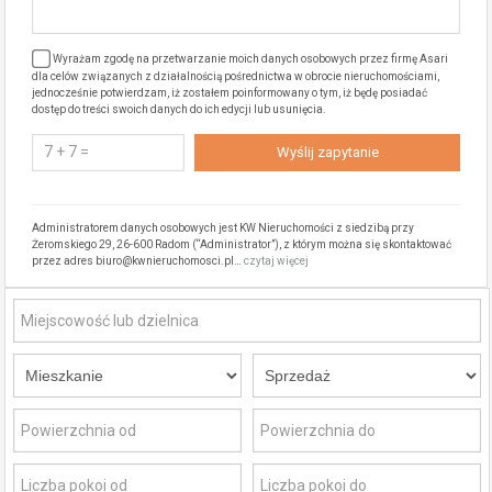
Wyrażam zgodę na przetwarzanie moich danych osobowych przez firmę Asari
dla celów związanych z działalnością pośrednictwa w obrocie nieruchomościami,
jednocześnie potwierdzam, iż zostałem poinformowany o tym, iż będę posiadać
dostęp do treści swoich danych do ich edycji lub usunięcia.
Administratorem danych osobowych jest KW Nieruchomości z siedzibą przy
Żeromskiego 29, 26-600 Radom (“Administrator”), z którym można się skontaktować
przez adres biuro@kwnieruchomosci.pl…
czytaj więcej