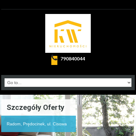
790840044
Szczegóły Oferty
Radom, Prędocinek, ul. Cisowa