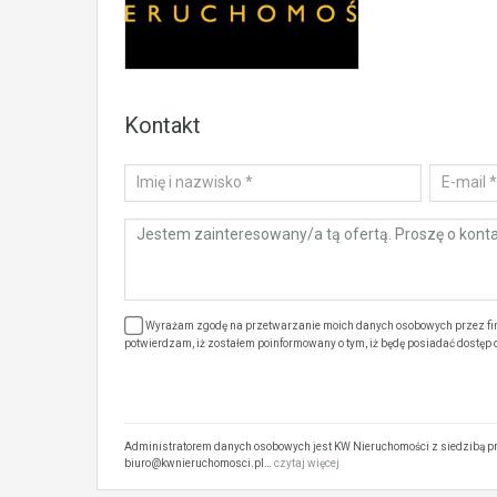
Kontakt
Wyrażam zgodę na przetwarzanie moich danych osobowych przez firm
potwierdzam, iż zostałem poinformowany o tym, iż będę posiadać dostęp do
Administratorem danych osobowych jest KW Nieruchomości z siedzibą pr
biuro@kwnieruchomosci.pl…
czytaj więcej