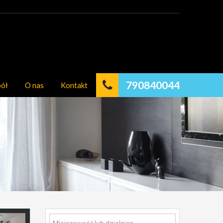
790840044
pół
O nas
Kontakt