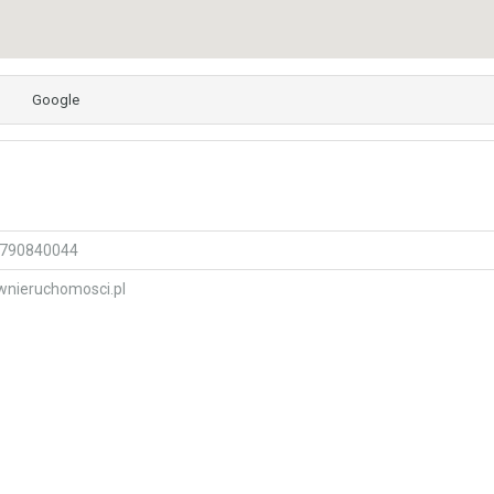
Google
790840044
wnieruchomosci.pl