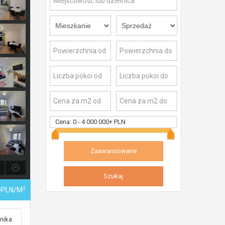
Cena:
0
-
4 000 000+ PLN
2
19PLN/m
nika