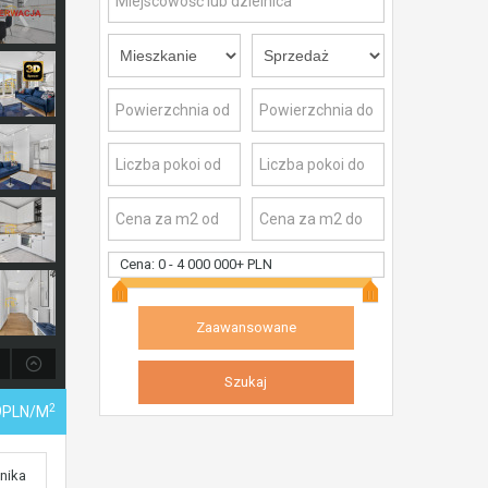
Cena:
0
-
4 000 000+ PLN
2
9PLN/m
nika