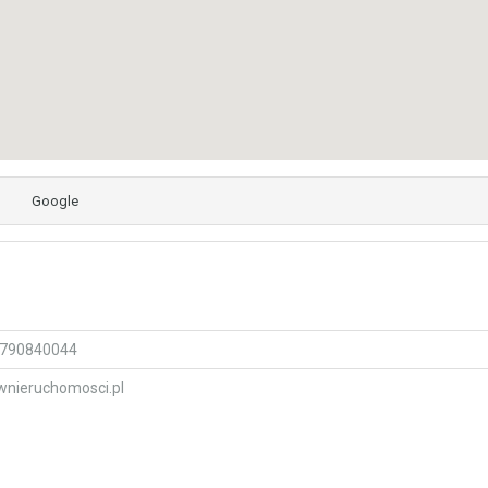
Google
790840044
wnieruchomosci.pl