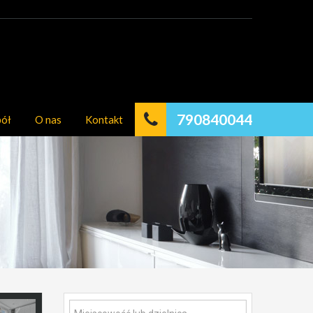
790840044
pół
O nas
Kontakt