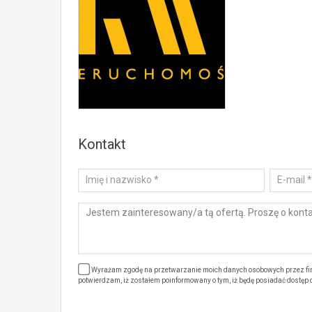
Kontakt
Wyrażam zgodę na przetwarzanie moich danych osobowych przez firm
potwierdzam, iż zostałem poinformowany o tym, iż będę posiadać dostęp do