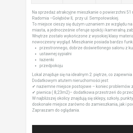
Na sprzedaż atrakcyjne mieszkanie o powierzchni 51 m
Radomia –Gołębiów II, przy ul. Sempołowskiej.
To miejsce cieszy się dużym uznaniem ze względu na 
miasta, a jednocześnie oferuje spokój i kameralną z
Wnętrze zostało wykończone z wysokiej klasy materia
nowoczesny wygląd. Mieszkanie posiada bardzo funkcjo
przestronnego, dobrze doświetlonego salonu z ku
ustawnej sypialni
łazienki
przedpokoju
Lokal znajduje się na idealnym 2. piętrze, co zapewn
Dodatkowym atutem nieruchomości jest:
✔ naziemne miejsce postojowe – koniec problemów 
✔ piwnica ( 8,23m2)– dodatkowa przestrzeń do prz
W najbliższej okolicy znajdują się sklepy, szkoły, punk
doskonałe miejsce zarówno do zamieszkania, jak i pod
Zapraszam do oglądania.