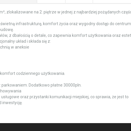
², zlokalizowane na 2. piętrze w jednej z najbardziej pożądanych częśc
świetną infrastrukturę, komfort życia oraz wygodny dostęp do centrum
abudowę.
łów, z dbałością o detale, co zapewnia komfort użytkowania oraz este
nalny układ i składa się z:
chnią w aneksie
ia komfort codziennego użytkowania.
z parkowaniem. Dodatkowo płatne 30000pln.
echowywania
ty usługowe oraz przystanki komunikacji miejskiej, co sprawia, że jest to
 inwestycję.