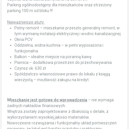
Parking ogólnodostępny dla mieszkańców oraz strzeżony
parking 100 m od bloku !!!
Najważniejsze atuty:
Pełny remont – mieszkanie przeszło generalny remont, w
tym wymianę instalacji elektrycznej i wodno-kanalizacyjnej
Okna PCV
Oddzielna, widna kuchnia – w pełni wyposażona i
funkcjonalna
Balkon – idealne miejsce na poranną kawę
Piwnica – dodatkowa przestrzeń do przechowywania
Czynsz ok. 630 zł
Spółdzielczo-własnościowe prawo do lokalu z księgą
wieczystą – możliwość zakupu na kredyt
M
ieszkanie jest gotowe do wprowadzenia
– nie wymaga
żadnych nakładów finansowych.
Wnętrza zostały zaprojektowane z dbałością o detale, z
wykorzystaniem wysokiej jakości materiałów.
Nowoczesne rozwiązania i funkcjonalny układ pomieszczeń
sprawiają, że lokal jest bardzo przytulny i praktyczny.