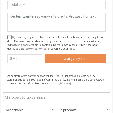
Wyrażam zgodę na przetwarzanie moich danych osobowych przez firmę Asari
dla celów związanych z działalnością pośrednictwa w obrocie nieruchomościami,
jednocześnie potwierdzam, iż zostałem poinformowany o tym, iż będę posiadać
dostęp do treści swoich danych do ich edycji lub usunięcia.
Administratorem danych osobowych jest KW Nieruchomości z siedzibą przy
Żeromskiego 29, 26-600 Radom (“Administrator”), z którym można się skontaktować
przez adres biuro@kwnieruchomosci.pl…
czytaj więcej