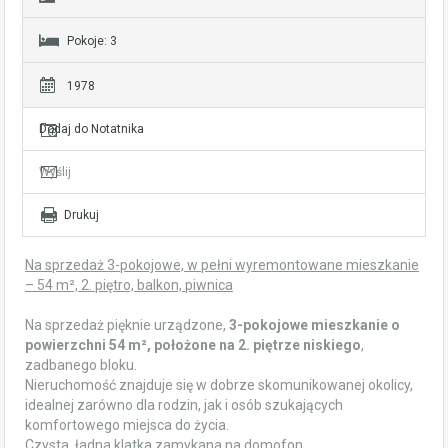
Pokoje: 3
1978
Dodaj do Notatnika
Wyślij
Drukuj
Na sprzedaż 3-pokojowe, w pełni wyremontowane mieszkanie
– 54 m², 2. piętro, balkon, piwnica
Na sprzedaż pięknie urządzone,
3-pokojowe mieszkanie o
powierzchni 54 m², położone na 2. piętrze niskiego
,
zadbanego bloku.
Nieruchomość znajduje się w dobrze skomunikowanej okolicy,
idealnej zarówno dla rodzin, jak i osób szukających
komfortowego miejsca do życia.
Czysta, ładna klatka zamykana na domofon.