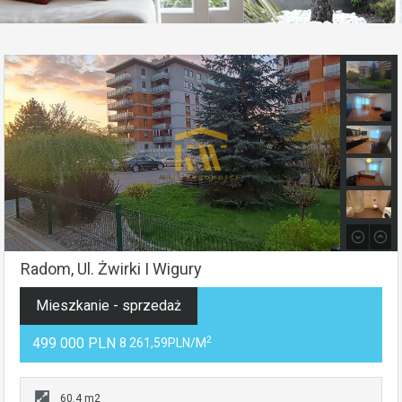
Radom, Ul. Żwirki I Wigury
Mieszkanie - sprzedaż
2
499 000 PLN
8 261,59PLN/m
60.4 m2