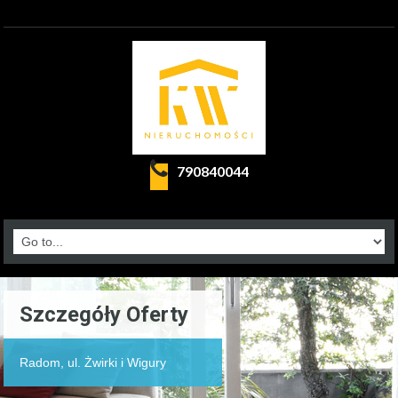
790840044
Szczegóły Oferty
Radom, ul. Żwirki i Wigury