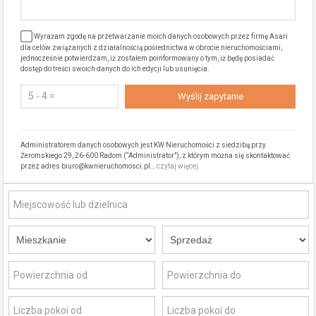
Wyrażam zgodę na przetwarzanie moich danych osobowych przez firmę Asari
dla celów związanych z działalnością pośrednictwa w obrocie nieruchomościami,
jednocześnie potwierdzam, iż zostałem poinformowany o tym, iż będę posiadać
dostęp do treści swoich danych do ich edycji lub usunięcia.
Administratorem danych osobowych jest KW Nieruchomości z siedzibą przy
Żeromskiego 29, 26-600 Radom (“Administrator”), z którym można się skontaktować
przez adres biuro@kwnieruchomosci.pl…
czytaj więcej