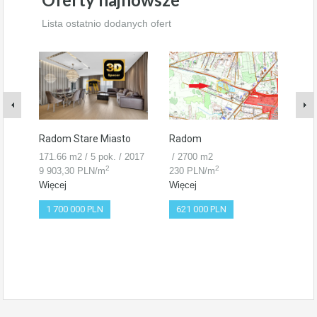
Lista ostatnio dodanych ofert
Radom Stare Miasto
Radom
Rad
171.66 m2 / 5 pok. / 2017
/ 2700 m2
47.0
2
2
9 903,30 PLN/m
230 PLN/m
5 7
Więcej
Więcej
Wię
1 700 000 PLN
621 000 PLN
26