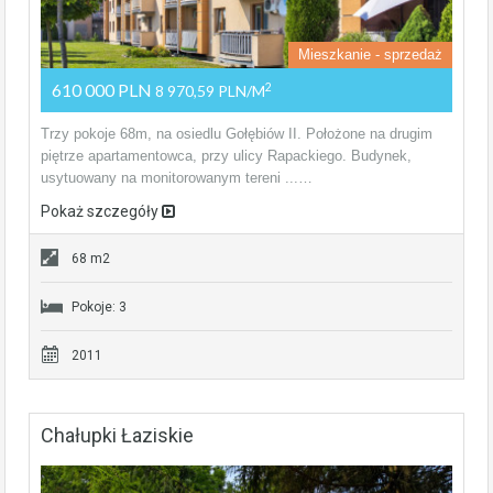
Mieszkanie - sprzedaż
610 000 PLN
2
8 970,59 PLN/m
Trzy pokoje 68m, na osiedlu Gołębiów II. Położone na drugim
piętrze apartamentowca, przy ulicy Rapackiego. Budynek,
usytuowany na monitorowanym tereni ...…
Pokaż szczegóły
68 m2
Pokoje: 3
2011
Chałupki Łaziskie