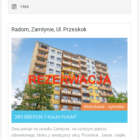
1960
Radom, Zamłynie, Ul. Przeskok
Mieszkanie - sprzedaż
285 000 PLN
2
7 456,83 PLN/m
Dwa pokoje na osiedlu Zamłynie, na szóstym piętrze
odnowionego, bloku z windą przy ulicy Przeskok. Jasne, ciepłe,