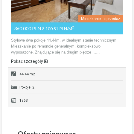
Mieszkanie - sprzedaż
360 000 PLN
2
8 100,81 PLN/m
Stylowe dwa pokoje 44,44m, w idealnym stanie technicznym.
Mieszkanie po remoncie generalnym, kompleksowo
wyposażone. Znajdujące się na drugim piętrze ...…
Pokaż szczegóły
44.44 m2
Pokoje: 2
1963
Oferty najnowsze