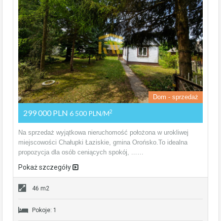
Dom - sprzedaż
299 000 PLN
2
6 500 PLN/m
Na sprzedaż wyjątkowa nieruchomość położona w urokliwej
miejscowości Chałupki Łaziskie, gmina Orońsko.To idealna
propozycja dla osób ceniących spokój, ...…
Pokaż szczegóły
46 m2
Pokoje: 1